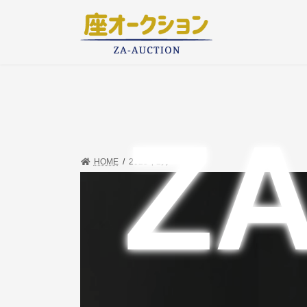
コ
ナ
ン
ビ
テ
ゲ
Z
ン
ー
HOME
2025年2月
ツ
シ
へ
ョ
ス
ン