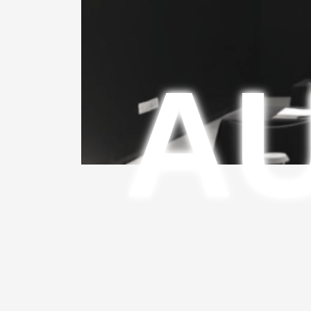
キ
に
ッ
移
A
プ
動