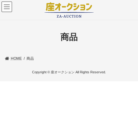
コ
ナ
ン
ビ
テ
ゲ
ン
ー
ツ
シ
へ
ョ
商品
ス
ン
キ
に
ッ
移
プ
動
HOME
商品
Copyright © 座オークション All Rights Reserved.