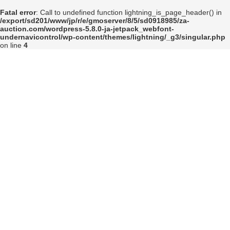
コ
ナ
Fatal error
: Call to undefined function lightning_is_page_header() in
ン
ビ
/export/sd201/www/jp/r/e/gmoserver/8/5/sd0918985/za-
テ
ゲ
auction.com/wordpress-5.8.0-ja-jetpack_webfont-
ン
ー
undernavicontrol/wp-content/themes/lightning/_g3/singular.php
ツ
シ
on line
4
へ
ョ
ス
ン
キ
に
ッ
移
プ
動