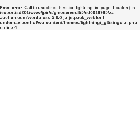
コ
ナ
Fatal error
: Call to undefined function lightning_is_page_header() in
ン
ビ
/export/sd201/www/jp/r/e/gmoserver/8/5/sd0918985/za-
テ
ゲ
auction.com/wordpress-5.8.0-ja-jetpack_webfont-
ン
ー
undernavicontrol/wp-content/themes/lightning/_g3/singular.php
ツ
シ
on line
4
へ
ョ
ス
ン
キ
に
ッ
移
プ
動