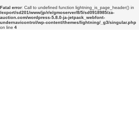
コ
ナ
Fatal error
: Call to undefined function lightning_is_page_header() in
ン
ビ
/export/sd201/www/jp/r/e/gmoserver/8/5/sd0918985/za-
テ
ゲ
auction.com/wordpress-5.8.0-ja-jetpack_webfont-
ン
ー
undernavicontrol/wp-content/themes/lightning/_g3/singular.php
ツ
シ
on line
4
へ
ョ
ス
ン
キ
に
ッ
移
プ
動