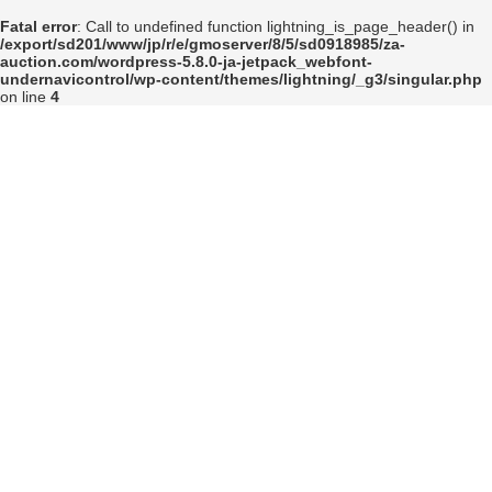
コ
ナ
Fatal error
: Call to undefined function lightning_is_page_header() in
ン
ビ
/export/sd201/www/jp/r/e/gmoserver/8/5/sd0918985/za-
テ
ゲ
auction.com/wordpress-5.8.0-ja-jetpack_webfont-
ン
ー
undernavicontrol/wp-content/themes/lightning/_g3/singular.php
ツ
シ
on line
4
へ
ョ
ス
ン
キ
に
ッ
移
プ
動