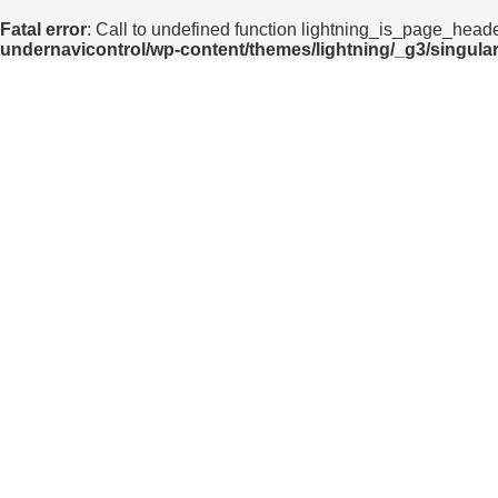
コ
ナ
Fatal error
: Call to undefined function lightning_is_page_heade
ン
ビ
undernavicontrol/wp-content/themes/lightning/_g3/singula
テ
ゲ
ン
ー
ツ
シ
へ
ョ
ス
ン
キ
に
ッ
移
プ
動