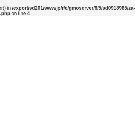
r() in
/export/sd201/www/jp/r/e/gmoserver/8/5/sd0918985/za
r.php
on line
4